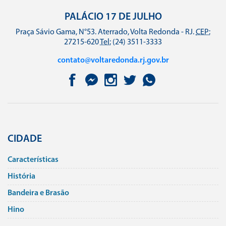
PALÁCIO 17 DE JULHO
Praça Sávio Gama, N°53. Aterrado, Volta Redonda - RJ.
CEP:
27215-620
Tel:
(24) 3511-3333
contato@voltaredonda.rj.gov.br
CIDADE
Caracterí­sticas
História
Bandeira e Brasão
Hino