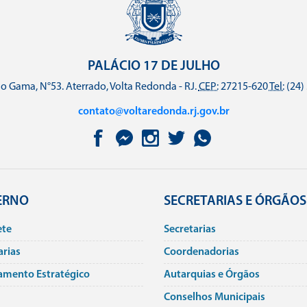
PALÁCIO 17 DE JULHO
o Gama, N°53. Aterrado, Volta Redonda - RJ.
CEP:
27215-620
Tel:
(24)
contato@voltaredonda.rj.gov.br
ERNO
SECRETARIAS E ÓRGÃOS
ete
Secretarias
arias
Coordenadorias
amento Estratégico
Autarquias e Órgãos
Conselhos Municipais