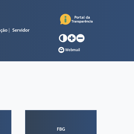
ação
Servidor
Webmail
FBG