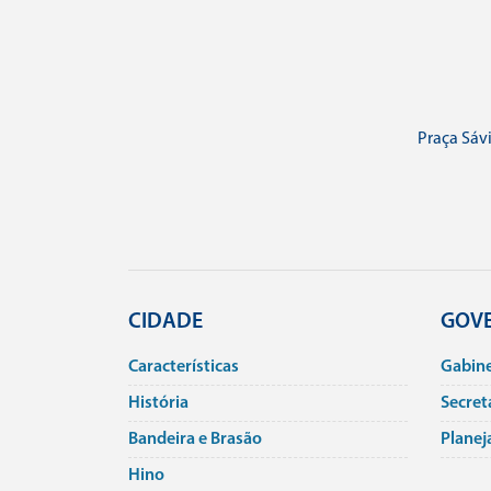
Praça Sávi
CIDADE
GOV
Caracterí­sticas
Gabin
História
Secret
Bandeira e Brasão
Planej
Hino