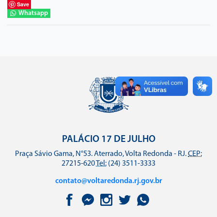
Save
Whatsapp
PALÁCIO 17 DE JULHO
Praça Sávio Gama, N°53. Aterrado, Volta Redonda - RJ.
CEP:
27215-620
Tel:
(24) 3511-3333
contato@voltaredonda.rj.gov.br