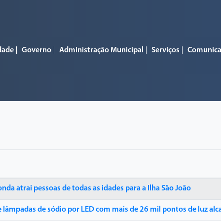
dade
Governo
Administração Municipal
Serviços
Comunic
nda atrai pessoas de todas as idades para a Ilha São João
e lâmpadas de sódio por LED com mais de 26 mil pontos de luz al