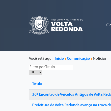
Ci
Você está aqui:
Início
Comunicação
Notícias
Título
30º Encontro de Veículos Antigos de Volta Redo
Prefeitura de Volta Redonda avança na troca d