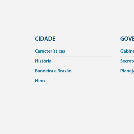
CIDADE
GOV
Caracterí­sticas
Gabin
História
Secret
Bandeira e Brasão
Planej
Hino