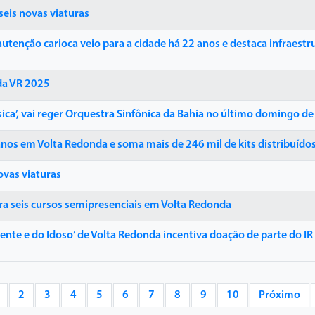
eis novas viaturas
utenção carioca veio para a cidade há 22 anos e destaca infraestr
ida VR 2025
ica’, vai reger Orquestra Sinfônica da Bahia no último domingo d
nos em Volta Redonda e soma mais de 246 mil de kits distribuído
ovas viaturas
ra seis cursos semipresenciais em Volta Redonda
te e do Idoso’ de Volta Redonda incentiva doação de parte do IR
2
3
4
5
6
7
8
9
10
Próximo