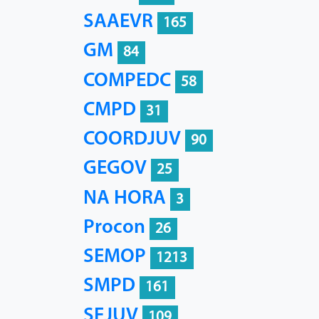
SAAEVR
165
GM
84
COMPEDC
58
CMPD
31
COORDJUV
90
GEGOV
25
NA HORA
3
Procon
26
SEMOP
1213
SMPD
161
SEJUV
109