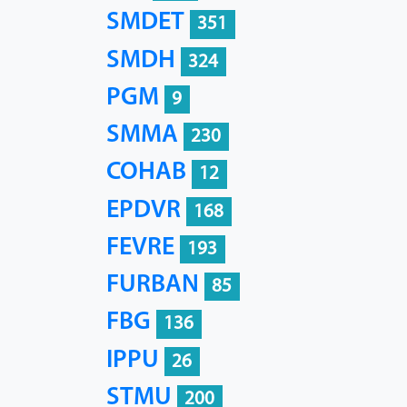
SMDET
351
SMDH
324
PGM
9
SMMA
230
COHAB
12
EPDVR
168
FEVRE
193
FURBAN
85
FBG
136
IPPU
26
STMU
200