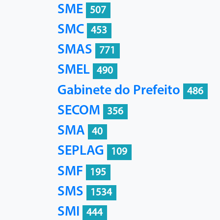
SME
507
SMC
453
SMAS
771
SMEL
490
Gabinete do Prefeito
486
SECOM
356
SMA
40
SEPLAG
109
SMF
195
SMS
1534
SMI
444