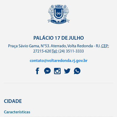
PALÁCIO 17 DE JULHO
Praça Sávio Gama, N°53. Aterrado, Volta Redonda - RJ.
CEP:
27215-620
Tel:
(24) 3511-3333
contato@voltaredonda.rj.gov.br
CIDADE
Caracterí­sticas