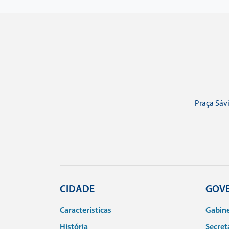
Praça Sávi
CIDADE
GOV
Caracterí­sticas
Gabin
História
Secret