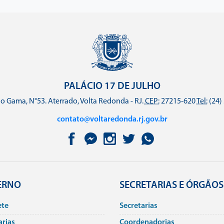
PALÁCIO 17 DE JULHO
o Gama, N°53. Aterrado, Volta Redonda - RJ.
CEP:
27215-620
Tel:
(24)
contato@voltaredonda.rj.gov.br
ERNO
SECRETARIAS E ÓRGÃOS
ete
Secretarias
arias
Coordenadorias