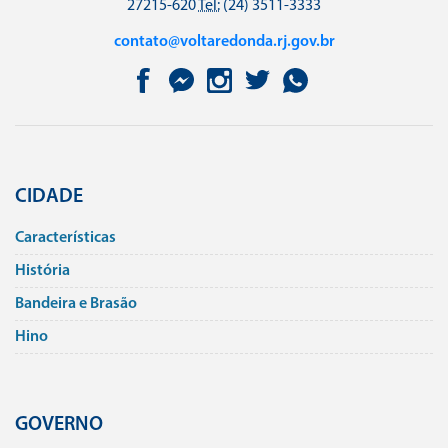
27215-620
Tel:
(24) 3511-3333
contato@voltaredonda.rj.gov.br
CIDADE
Caracterí­sticas
História
Bandeira e Brasão
Hino
GOVERNO