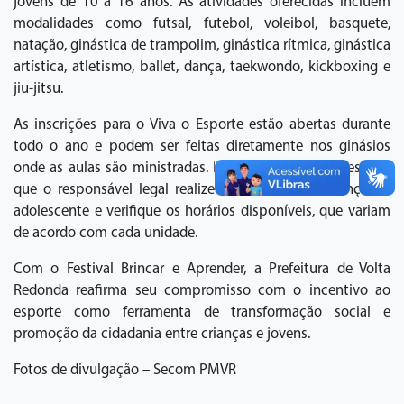
jovens de 10 a 16 anos. As atividades oferecidas incluem
modalidades como futsal, futebol, voleibol, basquete,
natação, ginástica de trampolim, ginástica rítmica, ginástica
artística, atletismo, ballet, dança, taekwondo, kickboxing e
jiu-jitsu.
As inscrições para o Viva o Esporte estão abertas durante
todo o ano e podem ser feitas diretamente nos ginásios
onde as aulas são ministradas. Para participar, é necessário
que o responsável legal realize a matrícula da criança ou
adolescente e verifique os horários disponíveis, que variam
de acordo com cada unidade.
Com o Festival Brincar e Aprender, a Prefeitura de Volta
Redonda reafirma seu compromisso com o incentivo ao
esporte como ferramenta de transformação social e
promoção da cidadania entre crianças e jovens.
Fotos de divulgação – Secom PMVR