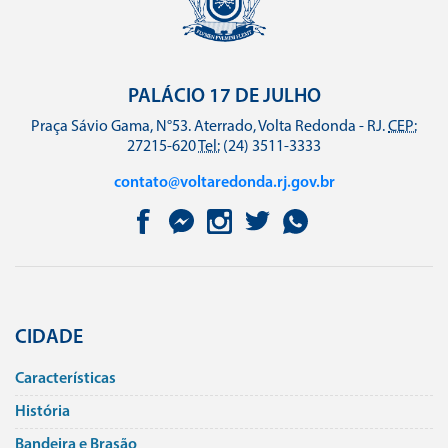
PALÁCIO 17 DE JULHO
Praça Sávio Gama, N°53. Aterrado, Volta Redonda - RJ.
CEP:
27215-620
Tel:
(24) 3511-3333
contato@voltaredonda.rj.gov.br
CIDADE
Caracterí­sticas
História
Bandeira e Brasão