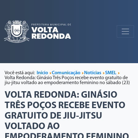
Você está aqui:
Início
Comunicação
Notícias
SMEL
Volta Redonda: Ginásio Três Poços recebe evento gratuito de
jiu-jitsu voltado ao empoderamento feminino no sábado (23)
VOLTA REDONDA: GINÁSIO
TRÊS POÇOS RECEBE EVENTO
GRATUITO DE JIU-JITSU
VOLTADO AO
EMPODERAMENTO FEMININO