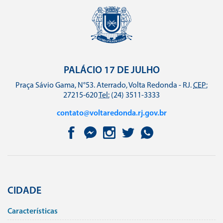
PALÁCIO 17 DE JULHO
Praça Sávio Gama, N°53. Aterrado, Volta Redonda - RJ.
CEP:
27215-620
Tel:
(24) 3511-3333
contato@voltaredonda.rj.gov.br
CIDADE
Caracterí­sticas