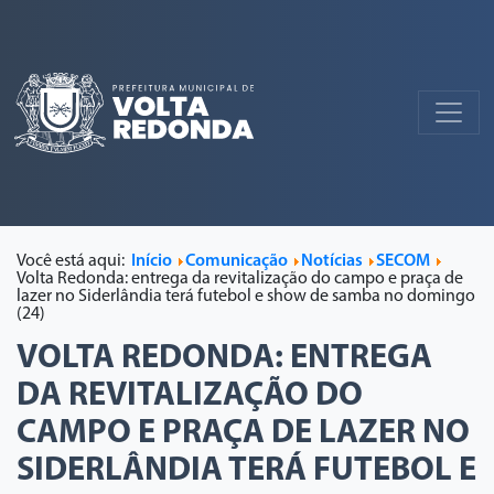
Você está aqui:
Início
Comunicação
Notícias
SECOM
Volta Redonda: entrega da revitalização do campo e praça de
lazer no Siderlândia terá futebol e show de samba no domingo
(24)
VOLTA REDONDA: ENTREGA
DA REVITALIZAÇÃO DO
CAMPO E PRAÇA DE LAZER NO
SIDERLÂNDIA TERÁ FUTEBOL E