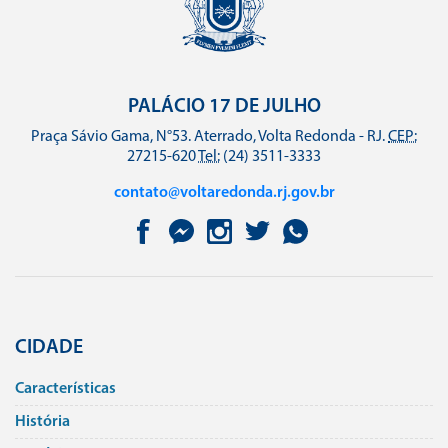
PALÁCIO 17 DE JULHO
Praça Sávio Gama, N°53. Aterrado, Volta Redonda - RJ.
CEP:
27215-620
Tel:
(24) 3511-3333
contato@voltaredonda.rj.gov.br
CIDADE
Caracterí­sticas
História