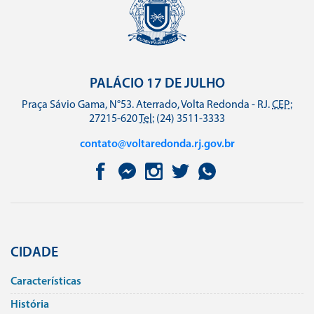
PALÁCIO 17 DE JULHO
Praça Sávio Gama, N°53. Aterrado, Volta Redonda - RJ.
CEP:
27215-620
Tel:
(24) 3511-3333
contato@voltaredonda.rj.gov.br
CIDADE
Caracterí­sticas
História