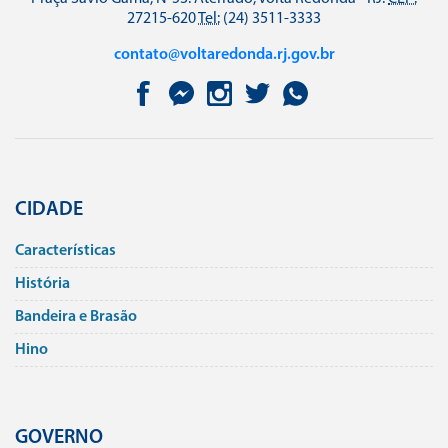
27215-620
Tel:
(24) 3511-3333
contato@voltaredonda.rj.gov.br
CIDADE
Caracterí­sticas
História
Bandeira e Brasão
Hino
GOVERNO