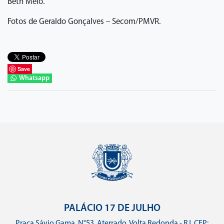
Beth Melo.
Fotos de Geraldo Gonçalves – Secom/PMVR.
Save
Whatsapp
PALÁCIO 17 DE JULHO
Praça Sávio Gama, N°53. Aterrado, Volta Redonda - RJ.
CEP: