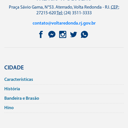
Praça Sávio Gama, N°53. Aterrado, Volta Redonda - RJ.
CEP:
27215-620
Tel:
(24) 3511-3333
contato@voltaredonda.rj.gov.br
CIDADE
Caracterí­sticas
História
Bandeira e Brasão
Hino