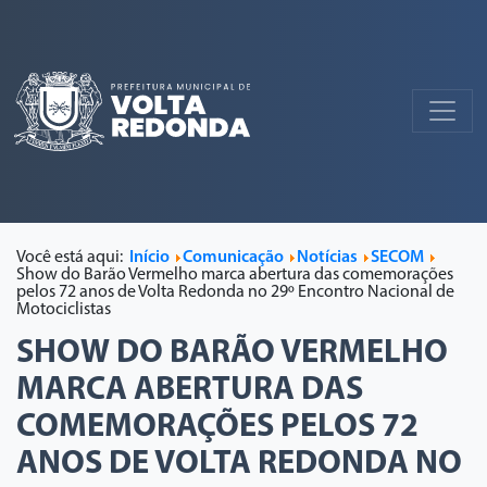
Você está aqui:
Início
Comunicação
Notícias
SECOM
Show do Barão Vermelho marca abertura das comemorações
pelos 72 anos de Volta Redonda no 29º Encontro Nacional de
Motociclistas
SHOW DO BARÃO VERMELHO
MARCA ABERTURA DAS
COMEMORAÇÕES PELOS 72
ANOS DE VOLTA REDONDA NO