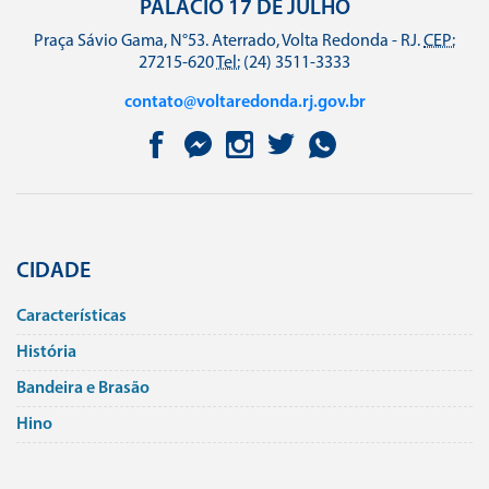
PALÁCIO 17 DE JULHO
Praça Sávio Gama, N°53. Aterrado, Volta Redonda - RJ.
CEP:
27215-620
Tel:
(24) 3511-3333
contato@voltaredonda.rj.gov.br
CIDADE
Caracterí­sticas
História
Bandeira e Brasão
Hino