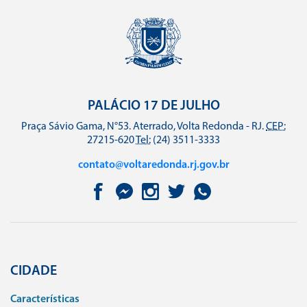
PALÁCIO 17 DE JULHO
Praça Sávio Gama, N°53. Aterrado, Volta Redonda - RJ.
CEP:
27215-620
Tel:
(24) 3511-3333
contato@voltaredonda.rj.gov.br
CIDADE
Caracterí­sticas