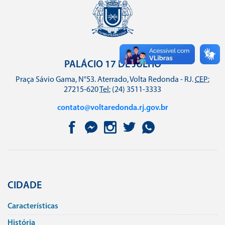
PALÁCIO 17 DE JULHO
Praça Sávio Gama, N°53. Aterrado, Volta Redonda - RJ.
CEP:
27215-620
Tel:
(24) 3511-3333
contato@voltaredonda.rj.gov.br
CIDADE
Caracterí­sticas
História