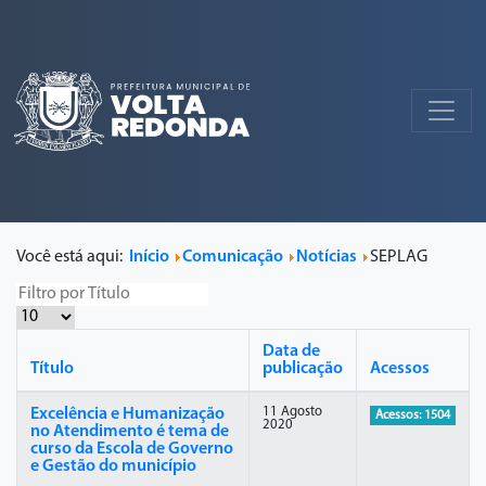
Você está aqui:
Início
Comunicação
Notícias
SEPLAG
Data de
Título
publicação
Acessos
11 Agosto
Excelência e Humanização
Acessos: 1504
2020
no Atendimento é tema de
curso da Escola de Governo
e Gestão do município