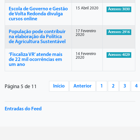
15 Abril 2020
Escola de Governo e Gestão
Acessos: 3030
de Volta Redonda divulga
cursos online
17 Fevereiro
População pode contribuir
Acessos: 2916
2020
na elaboração da Política
de Agricultura Sustentável
14 Fevereiro
‘Fiscaliza VR’ atende mais
Acessos: 4029
2020
de 22 mil ocorrências em
um ano
Início
Anterior
1
2
3
4
Página 5 de 11
Entradas do Feed