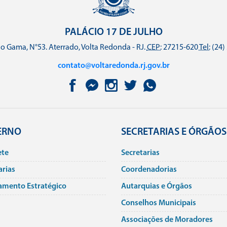
PALÁCIO 17 DE JULHO
o Gama, N°53. Aterrado, Volta Redonda - RJ.
CEP:
27215-620
Tel:
(24)
contato@voltaredonda.rj.gov.br
ERNO
SECRETARIAS E ÓRGÃOS
ete
Secretarias
arias
Coordenadorias
amento Estratégico
Autarquias e Órgãos
Conselhos Municipais
Associações de Moradores