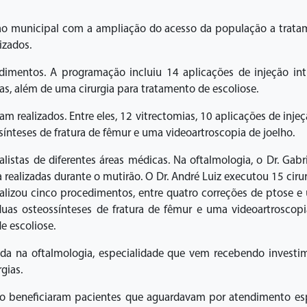
o municipal com a ampliação do acesso da população a tratame
izados.
edimentos. A programação incluiu 14 aplicações de injeção intr
as, além de uma cirurgia para tratamento de escoliose.
 realizados. Entre eles, 12 vitrectomias, 10 aplicações de injeçã
sínteses de fratura de fêmur e uma videoartroscopia de joelho.
istas de diferentes áreas médicas. Na oftalmologia, o Dr. Gabr
 realizadas durante o mutirão. O Dr. André Luiz executou 15 ciru
realizou cinco procedimentos, entre quatro correções de ptose e 
o duas osteossínteses de fratura de fêmur e uma videoartroscopi
e escoliose.
da na oftalmologia, especialidade que vem recebendo investim
gias.
ão beneficiaram pacientes que aguardavam por atendimento esp