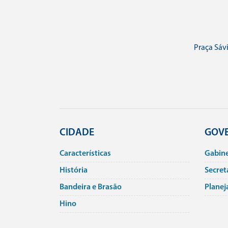
Praça Sávi
CIDADE
GOV
Caracterí­sticas
Gabin
História
Secret
Bandeira e Brasão
Planej
Hino