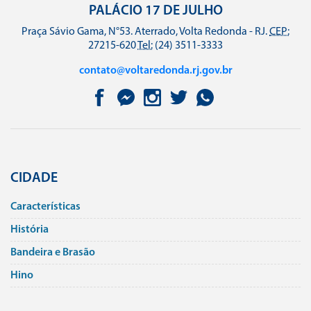
PALÁCIO 17 DE JULHO
Praça Sávio Gama, N°53. Aterrado, Volta Redonda - RJ.
CEP:
27215-620
Tel:
(24) 3511-3333
contato@voltaredonda.rj.gov.br
CIDADE
Caracterí­sticas
História
Bandeira e Brasão
Hino