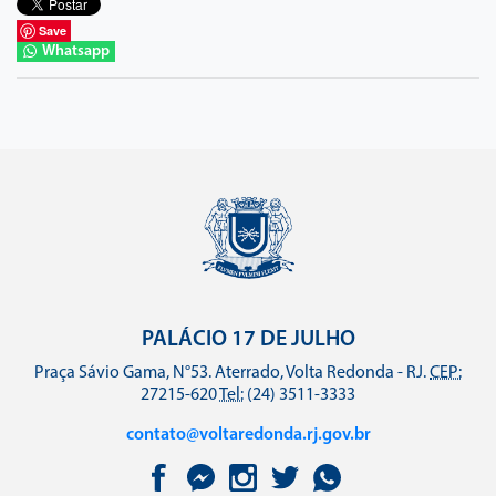
Save
Whatsapp
PALÁCIO 17 DE JULHO
Praça Sávio Gama, N°53. Aterrado, Volta Redonda - RJ.
CEP:
27215-620
Tel:
(24) 3511-3333
contato@voltaredonda.rj.gov.br