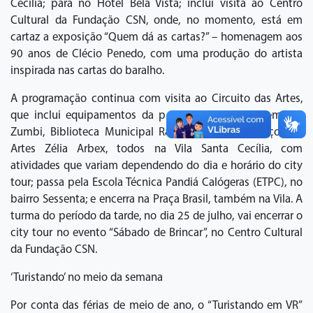
Cecília; para no Hotel Bela Vista; inclui visita ao Centro
Cultural da Fundação CSN, onde, no momento, está em
cartaz a exposição “Quem dá as cartas?” – homenagem aos
90 anos de Clécio Penedo, com uma produção do artista
inspirada nas cartas do baralho.
A programação continua com visita ao Circuito das Artes,
que inclui equipamentos da prefeitura como o Memorial
Zumbi, Biblioteca Municipal Raul de Leoni e Espaço das
Artes Zélia Arbex, todos na Vila Santa Cecília, com
atividades que variam dependendo do dia e horário do city
tour; passa pela Escola Técnica Pandiá Calógeras (ETPC), no
bairro Sessenta; e encerra na Praça Brasil, também na Vila. A
turma do período da tarde, no dia 25 de julho, vai encerrar o
city tour no evento “Sábado de Brincar”, no Centro Cultural
da Fundação CSN.
‘Turistando’ no meio da semana
Por conta das férias de meio de ano, o “Turistando em VR”