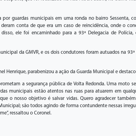
a por guardas municipais em uma ronda no bairro Sessenta, co
deram conta de que era um caso de reincidência, onde o condu
isso, ele foi encaminhado para a 93ª Delegacia de Polícia,
nicipal da GMVR, e os dois condutores foram autuados na 93ª D
nel Henrique, parabenizou a ação da Guarda Municipal e destacou
rometam a segurança pública de Volta Redonda. Uma moto sem
ardas municipais estão atentos nas ruas para atuarem em qual
rque o nosso objetivo é salvar vidas. Quero agradecer também 
nicipal; são todos agindo de forma contundente nessas irregu
me”, ressaltou o Coronel.