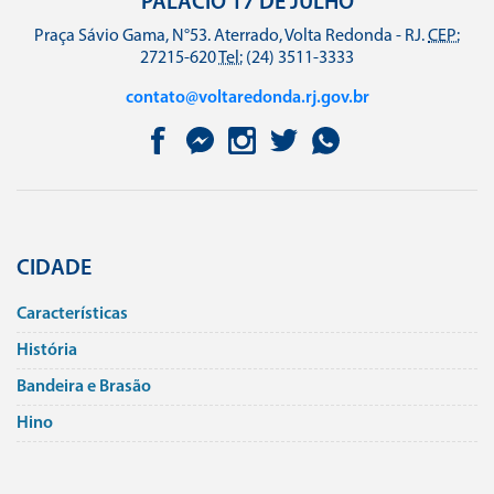
PALÁCIO 17 DE JULHO
Praça Sávio Gama, N°53. Aterrado, Volta Redonda - RJ.
CEP:
27215-620
Tel:
(24) 3511-3333
contato@voltaredonda.rj.gov.br
CIDADE
Caracterí­sticas
História
Bandeira e Brasão
Hino