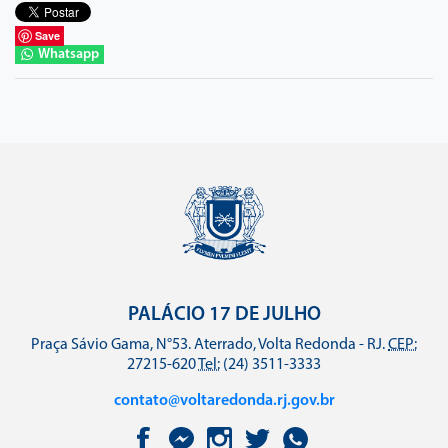
Save
Whatsapp
PALÁCIO 17 DE JULHO
Praça Sávio Gama, N°53. Aterrado, Volta Redonda - RJ.
CEP:
27215-620
Tel:
(24) 3511-3333
contato@voltaredonda.rj.gov.br