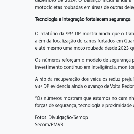
dezembro de 2024. O balanço inclui ainda a 
motocicletas roubadas em áreas de outras dele
Tecnologia e integração fortalecem segurança
O relatório da 93ª DP mostra ainda que o tra
além da localização de carros furtados em Guar
e até mesmo uma moto roubada desde 2023 que 
Os números reforçam o modelo de segurança púb
investimento contínuo em inteligência, monito
A rápida recuperação dos veículos reduz preju
93ª DP evidencia ainda o avanço de Volta Redon
“Os números mostram que estamos no caminho c
forças de segurança, tecnologia e proximidade 
Fotos: Divulgação/Semop
Secom/PMVR