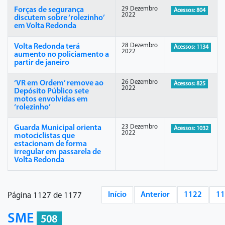
29 Dezembro
Forças de segurança
Acessos: 804
2022
discutem sobre ‘rolezinho’
em Volta Redonda
28 Dezembro
Volta Redonda terá
Acessos: 1134
2022
aumento no policiamento a
partir de janeiro
26 Dezembro
‘VR em Ordem’ remove ao
Acessos: 825
2022
Depósito Público sete
motos envolvidas em
‘rolezinho’
23 Dezembro
Guarda Municipal orienta
Acessos: 1032
2022
motociclistas que
estacionam de forma
irregular em passarela de
Volta Redonda
Início
Anterior
1122
11
Página 1127 de 1177
SME
508