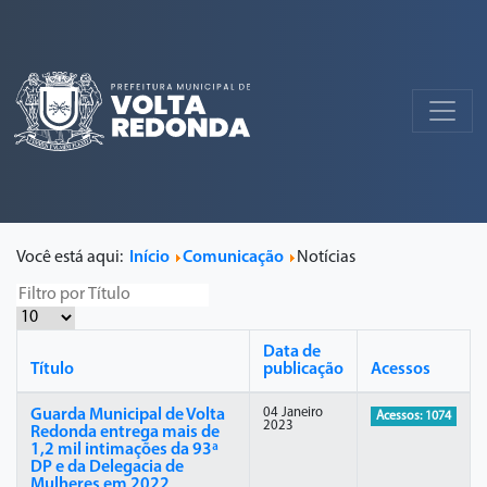
Você está aqui:
Início
Comunicação
Notícias
Data de
Título
publicação
Acessos
04 Janeiro
Guarda Municipal de Volta
Acessos: 1074
2023
Redonda entrega mais de
1,2 mil intimações da 93ª
DP e da Delegacia de
Mulheres em 2022