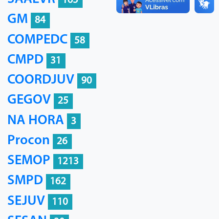
165
GM
84
COMPEDC
58
CMPD
31
COORDJUV
90
GEGOV
25
NA HORA
3
Procon
26
SEMOP
1213
SMPD
162
SEJUV
110