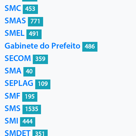
SMC
453
SMAS
771
SMEL
491
Gabinete do Prefeito
486
SECOM
359
SMA
40
SEPLAG
109
SMF
195
SMS
1535
SMI
444
SMDET
351