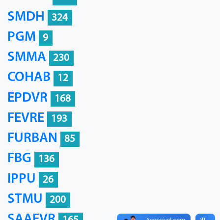
SMDH
324
PGM
9
SMMA
230
COHAB
12
EPDVR
168
FEVRE
193
FURBAN
85
FBG
136
IPPU
26
STMU
200
SAAEVR