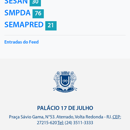
SESAN
30
SMPDA
76
SEMAPRED
21
Entradas do Feed
PALÁCIO 17 DE JULHO
Praça Sávio Gama, N°53. Aterrado, Volta Redonda - RJ.
CEP:
27215-620
Tel:
(24) 3511-3333