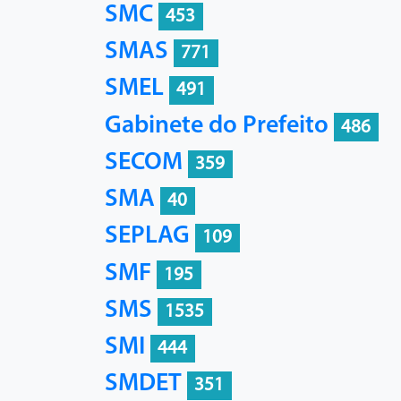
SMC
453
SMAS
771
SMEL
491
Gabinete do Prefeito
486
SECOM
359
SMA
40
SEPLAG
109
SMF
195
SMS
1535
SMI
444
SMDET
351