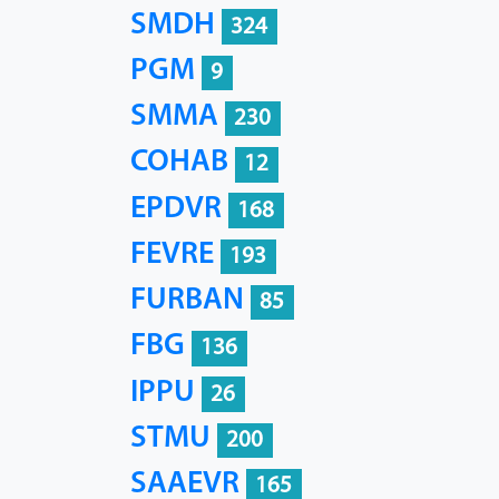
SMDH
324
PGM
9
SMMA
230
COHAB
12
EPDVR
168
FEVRE
193
FURBAN
85
FBG
136
IPPU
26
STMU
200
SAAEVR
165