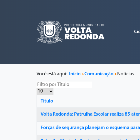
Ci
Você está aqui:
Início
Comunicação
Notícias
Título
Volta Redonda: Patrulha Escolar realiza 85 a
Forças de segurança planejam o esquema para