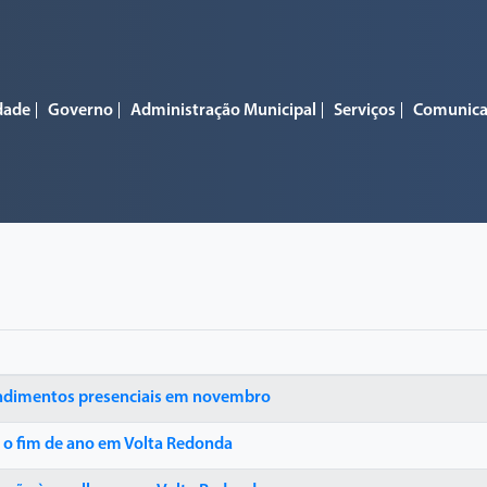
dade
Governo
Administração Municipal
Serviços
Comunic
tendimentos presenciais em novembro
 o fim de ano em Volta Redonda