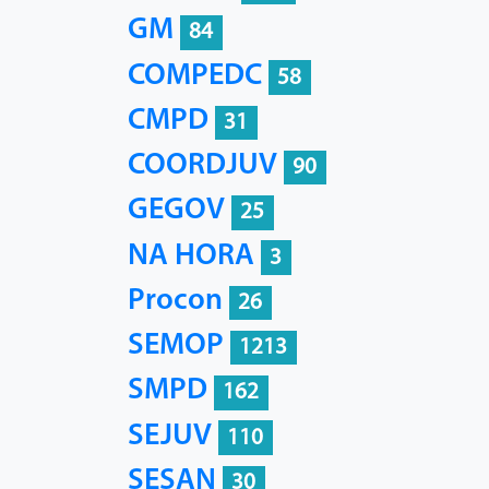
GM
84
COMPEDC
58
CMPD
31
COORDJUV
90
GEGOV
25
NA HORA
3
Procon
26
SEMOP
1213
SMPD
162
SEJUV
110
SESAN
30