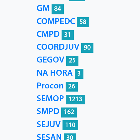
GM
84
COMPEDC
58
CMPD
31
COORDJUV
90
GEGOV
25
NA HORA
3
Procon
26
SEMOP
1213
SMPD
162
SEJUV
110
SESAN
30