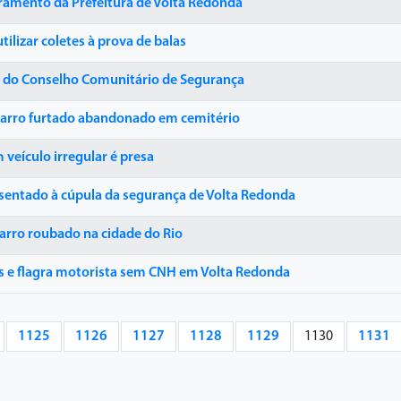
ramento da Prefeitura de Volta Redonda
ilizar coletes à prova de balas
o do Conselho Comunitário de Segurança
carro furtado abandonado em cemitério
veículo irregular é presa
entado à cúpula da segurança de Volta Redonda
arro roubado na cidade do Rio
s e flagra motorista sem CNH em Volta Redonda
1125
1126
1127
1128
1129
1130
1131