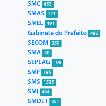
SMC
453
SMAS
771
SMEL
491
Gabinete do Prefeito
486
SECOM
359
SMA
40
SEPLAG
109
SMF
195
SMS
1535
SMI
444
SMDET
351