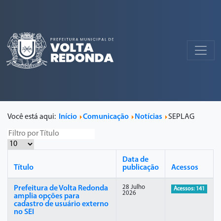
Você está aqui:
Início
Comunicação
Notícias
SEPLAG
Data de
Título
publicação
Acessos
28 Julho
Prefeitura de Volta Redonda
Acessos: 141
2026
amplia opções para
cadastro de usuário externo
no SEI