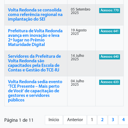
05 Setembro
Volta Redonda se consolida
Acessos: 770
2025
como referência regional na
implantação do SEI
19 Agosto
Prefeitura de Volta Redonda
Acessos: 641
2025
avança em inovação e leva
2º lugar no Prêmio
Maturidade Digital
14 Julho
Servidores da Prefeitura de
Acessos: 640
2025
Volta Redonda são
capacitados pela Escola de
Contas e Gestão do TCE-RJ
04 Julho
Volta Redonda sedia evento
Acessos: 633
2025
‘TCE Presente – Mais perto
de Você’ de capacitação de
gestores e servidores
públicos
Início
Anterior
1
2
3
4
Página 1 de 11